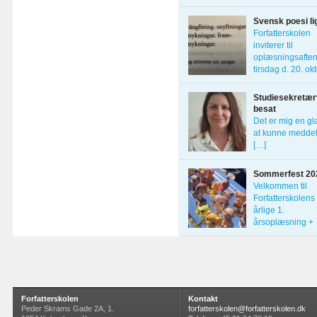
Forfatterskolens
Svensk poesi li
Forfatterskolen
inviterer til
oplæsningsafte
tirsdag d. 20. ok
[…]
Studiesekretærv
besat
Det er mig en g
at kunne meddel
[…]
Sommerfest 20
Velkommen til
Forfatterskolens
årlige 1.
årsoplæsning +
sommerfest […]
Forfatterskolen
Kontakt
Peder Skrams Gade 2A, 1.
forfatterskolen@forfatterskolen.dk