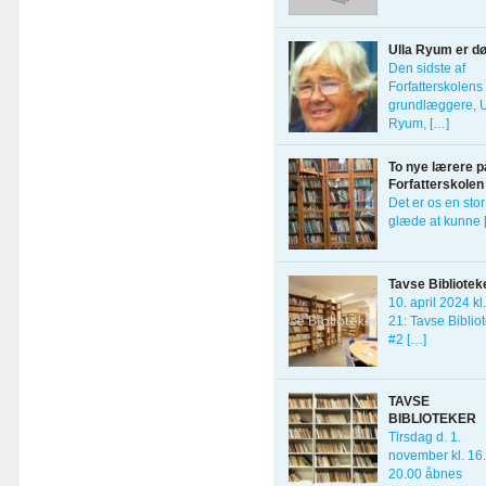
Ulla Ryum er d
Den sidste af
Forfatterskolens 
grundlæggere, U
Ryum, […]
To nye lærere p
Forfatterskolen
Det er os en stor
glæde at kunne 
Tavse Bibliotek
10. april 2024 kl
21: Tavse Biblio
#2 […]
TAVSE
BIBLIOTEKER
Tirsdag d. 1.
november kl. 16
20.00 åbnes