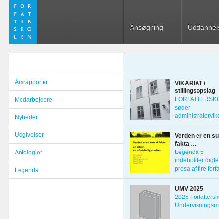
Ansøgning
Uddannel
Årsrapporter
VIKARIAT /
stillingsopslag
FORFATTERSK
Medarbejdere
søger
administratorvika
Nyheder
1. marts 2022 D
Udgivelser
Verden er en su
fakta …
Legenda 5
Antologier
indeholder digte
prosa af fire forf
Legenda
fra Skt. Petersbo
UMV 2025
2025 Forfattersk
Undervisningsmi