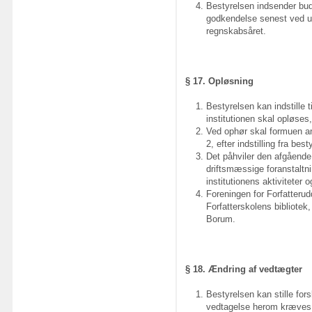
Bestyrelsen indsender budg
godkendelse senest ved u
regnskabsåret.
§ 17. Opløsning
Bestyrelsen kan indstille t
institutionen skal opløses
Ved ophør skal formuen an
2, efter indstilling fra be
Det påhviler den afgående
driftsmæssige foranstaltning
institutionens aktiviteter og
Foreningen for Forfatteru
Forfatterskolens bibliotek
Borum.
§ 18. Ændring af vedtægter
Bestyrelsen kan stille for
vedtagelse herom kræves ti