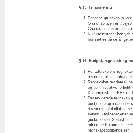
§ 15. Finansiering
Fondens grundkapital ved 
Grundkapitalen er tilvejebr
Grundkapitalen er indbetal
Kulturministeriet kan yde t
fastsættes på de årlige be
§ 16. Budget, regnskab og re
Forfatterskolens regnskabs
revideres af en statsautori
Regnskabet revideres i h
og administrative forhold f
Kulturministerier BEK nr. 
Det reviderede regnskab 
bestyrelse og indsendes 
revisionsprotokollat og bes
senest 6 måneder efter re
godkendelse. Senest ni må
orienterer Kulturministerie
regnskabsgodkendelsen.