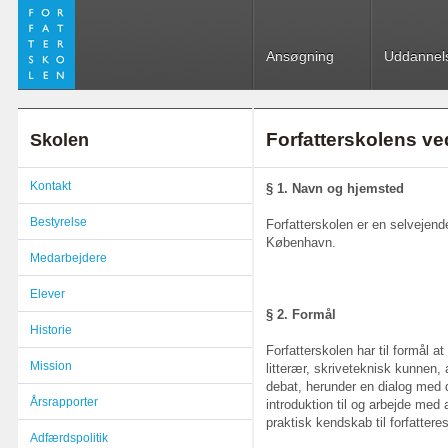
Ansøgning
Uddannel
Forfatterskolens ve
Skolen
Kontakt
§ 1. Navn og hjemsted
Bestyrelse
Forfatterskolen er en selvejende
København.
Medarbejdere
Elever
§ 2. Formål
Historie
Forfatterskolen har til formål a
Mission
litterær, skriveteknisk kunnen, 
debat, herunder en dialog med 
Årsrapporter
introduktion til og arbejde med 
praktisk kendskab til forfatteres
Adfærdspolitik