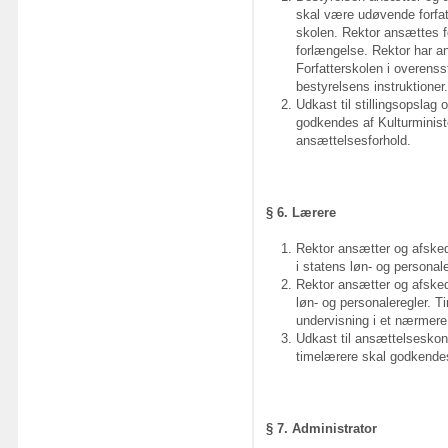
skal være udøvende forfatt
skolen. Rektor ansættes fo
forlængelse. Rektor har an
Forfatterskolen i overens
bestyrelsens instruktioner.
Udkast til stillingsopslag
godkendes af Kulturministe
ansættelsesforhold.
§ 6. Lærere
Rektor ansætter og afskedi
i statens løn- og personale
Rektor ansætter og afskedi
løn- og personaleregler. T
undervisning i et nærmere a
Udkast til ansættelseskon
timelærere skal godkendes
§ 7. Administrator