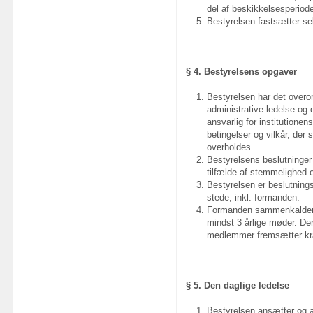
del af beskikkelsesperiod
Bestyrelsen fastsætter sel
§ 4. Bestyrelsens opgaver
Bestyrelsen har det over
administrative ledelse og d
ansvarlig for institutione
betingelser og vilkår, der 
overholdes.
Bestyrelsens beslutninger 
tilfælde af stemmelighed
Bestyrelsen er beslutning
stede, inkl. formanden.
Formanden sammenkalder o
mindst 3 årlige møder. De
medlemmer fremsætter kr
§ 5. Den daglige ledelse
Bestyrelsen ansætter og a