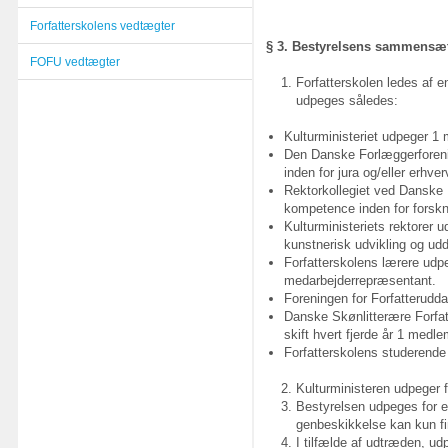
Forfatterskolens vedtægter
§ 3. Bestyrelsens sammensæ
FOFU vedtægter
Forfatterskolen ledes af 
udpeges således:
Kulturministeriet udpeger 1
Den Danske Forlæggerfore
inden for jura og/eller erhver
Rektorkollegiet ved Danske
kompetence inden for forskn
Kulturministeriets rektorer
kunstnerisk udvikling og ud
Forfatterskolens lærere ud
medarbejderrepræsentant.
Foreningen for Forfatterud
Danske Skønlitterære Forfat
skift hvert fjerde år 1 medle
Forfatterskolens studerend
Kulturministeren udpeger
Bestyrelsen udpeges for e
genbeskikkelse kan kun fi
I tilfælde af udtræden, u