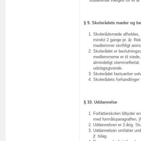
studerende vælges for ét år
§ 9. Skolerådets møder og be
Skolerådsmøde afholdes, nå
mindst 2 gange pr. år. Rek
medlemmer skriftligt anm
Skolerådet er beslutningsd
medlemmerne er til stede,
almindeligt stemmeflertal
udslagsgivende.
Skolerådet fastsætter selv
Skolerådets forhandlinger f
§ 10. Uddannelse
Forfatterskolen tilbyder 
med formålsparagraffen, jf
Uddannelsen er 2-årig. Stud
Uddannelsen omfatter unde
jf. bilag.