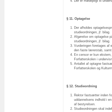
Der er mødepligt til under
§ 11. Optagelse
Der afholdes optagelsespro
studieordningen, jf. bilag.
Afgørelse om optagelse på
studieordningen, jf. bilag.
Vurderingen foretages af e
den faste lærerstab, samt 
En censor er kun ekstern
Forfatterskolen i undervis
Antallet af optagne fasts
Forfatterskolen og Kulturmi
§ 12. Studieordning
Rektor fastsætter inden f
uddannelsens indhold i en
af bestyrelsen.
Studieordningen skal ind