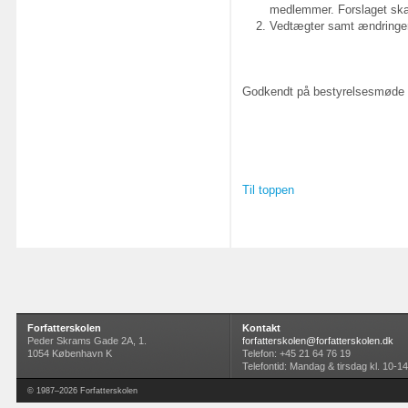
medlemmer. Forslaget skal
Vedtægter samt ændringer 
Godkendt på bestyrelsesmøde d
Til toppen
Forfatterskolen
Kontakt
Peder Skrams Gade 2A, 1.
forfatterskolen@forfatterskolen.dk
1054 København K
Telefon: +45 21 64 76 19
Telefontid: Mandag & tirsdag kl. 10-14
© 1987–2026 Forfatterskolen