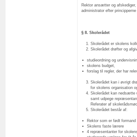
Rektor ansætter og afskediger,
administrator efter principperne
§ 8. Skolerådet
Skolerådet er skolens koll
Skolerådet drøfter og afgiv
studieordning og undervisni
skolens budget,
forslag til regler, der har re
Skolerådet kan i øvrigt dr
for skolens organisation 
Skolerådet kan nedsætte u
samt udpege repræsentanter
Referater af skolerådsmøde
Skolerådet består af:
Rektor som er født formand
Skolens faste lærere
4 repræsentanter for skolen