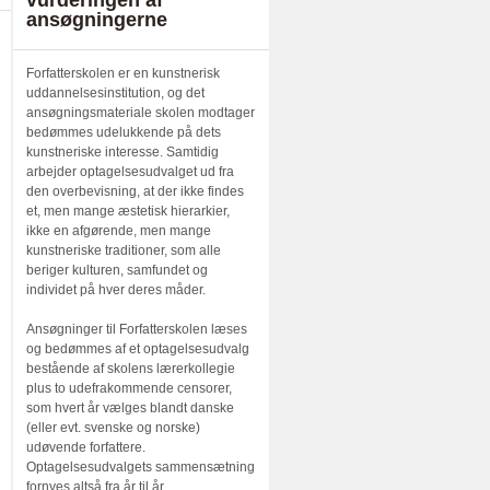
vurderingen af
ansøgningerne
Forfatterskolen er en kunstnerisk
uddannelsesinstitution, og det
ansøgningsmateriale skolen modtager
bedømmes udelukkende på dets
kunstneriske interesse. Samtidig
arbejder optagelsesudvalget ud fra
den overbevisning, at der ikke findes
et, men mange æstetisk hierarkier,
ikke en afgørende, men mange
kunstneriske traditioner, som alle
beriger kulturen, samfundet og
individet på hver deres måder.
Ansøgninger til Forfatterskolen læses
og bedømmes af et optagelsesudvalg
bestående af skolens lærerkollegie
plus to udefrakommende censorer,
som hvert år vælges blandt danske
(eller evt. svenske og norske)
udøvende forfattere.
Optagelsesudvalgets sammensætning
fornyes altså fra år til år.