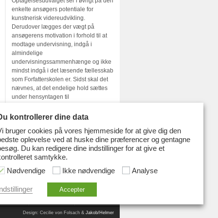
Optagelsesudvalget ser i øvrigt på den
enkelte ansøgers potentiale for
kunstnerisk videreudvikling.
Derudover lægges der vægt på
ansøgerens motivation i forhold til at
modtage undervisning, indgå i
almindelige
undervisningssammenhænge og ikke
mindst indgå i det læsende fællesskab
som Forfatterskolen er. Sidst skal det
nævnes, at det endelige hold sættes
under hensyntagen til
gruppekonstellationen.
Du kontrollerer dine data
Vi bruger cookies på vores hjemmeside for at give dig den
bedste oplevelse ved at huske dine præferencer og gentagne
besøg. Du kan redigere dine indstillinger for at give et
kontrolleret samtykke.
Nødvendige
Ikke nødvendige
Analyse
nnelsen
Udgivelser
Skolen
ndstillinger
Accepter
Design: Cecilie von Folsach &
Jakob/Helmer