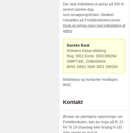
Der skal indbetales et gebyr på 500 kr.
senest samme dag
som ansøgningsfristen. Beløbet
indsættes på Forfatterskolens konto.
Husk at oplyse navn ved indbetaling af
gebyr
:
Danske Bank
Holmens Kanal-afdeling
Reg: 3001 Konto: 3001399284
SWIFT-BIC: DABADKKK
IBAN: DK82 3000 3001 399284
Mobilepay og kontanter modtages
IKKE.
Kontakt
Ønsker du yderligere oplysninger om
Forfatterskolen, kan du ringe på tlf. 21
64 76 19 (mandag eller tirsdag 9-16)
eller sende en mail til