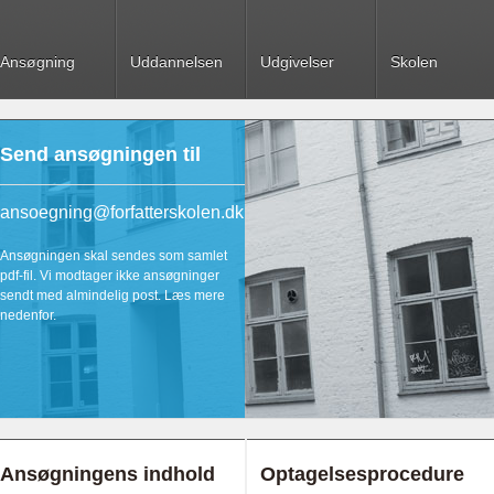
Ansøgning
Uddannelsen
Udgivelser
Skolen
Send ansøgningen til
ansoegning@forfatterskolen.dk
Ansøgningen skal sendes som samlet
pdf-fil. Vi modtager ikke ansøgninger
sendt med almindelig post. Læs mere
nedenfor.
Ansøgningens indhold
Optagelsesprocedure