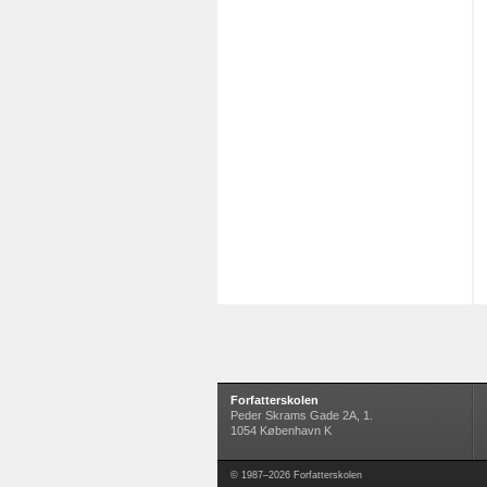
Forfatterskolen
Peder Skrams Gade 2A, 1.
1054 København K
© 1987–2026 Forfatterskolen