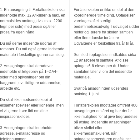
1. En ansøgning til Forfatterskolen skal
Forfatterskolen er ikke en del af den
indeholde max. 12 A4-sider (á max. en
koordinerede tilmelding. Optagelsen
normalsides omfang, dvs. max. 2200
varetages af et særligt
tegn per side) med poesi og/eller
bedømmelsesudvalg. I udvalget sidder
prosa fra egen hånd.
rektor og lærere fra skolen samt en
eller flere danske forfattere.
Du må gerne indsende uddrag af
Udvalgene er forskellige fra år til år.
romaner. Du må også gerne indsende
materiale i forskellige genrer samtidig.
Som led i optagelsen indkaldes cirka
12 ansøgere til samtale. Af disse
2. Ansøgningen skal derudover
optages 6-8 elever per år. Under
indeholde et følgebrev på 1–2 A4-
samtalen taler vi om det indsendte
sider med oplysninger om din
materiale.
baggrund, evt. tidligere uddannelse,
arbejde etc.
Svar på ansøgningen udsendes
omkring 1. juni.
Du skal ikke medsende kopi af
eksamensbeviser eller lignende, men
Forfatterskolen modtager omtrent 400
vi vil gerne høre lidt om dine
ansøgninger om året og har derfor
inspirationskilder.
ikke mulighed for at give begrundelse
på afslag. Indsendte ansøgninger
3. Ansøgningen skal indeholde
bliver slettet eller
adresse, e-mailadresse og
sikkerhedsmakuleret, når
telefonnummer.
optagelsesproceduren er afsluttet.