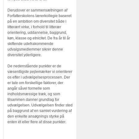
Derudover er sammensætningen af
Forfatterskolens lærerkollegie baseret
på en ambition om diversitet både i
litterært virke, i forhold til litterær
orientering, uddannelse, baggrund,
køn, klasse og etnicitet. De fra år til år
skiftende udefrakommende
udvalgsmedlemmer sikrer denne
diversitet yderligere.
De nedenstående punkter er de
væsentligste pejlemærker vi orienterer
os efter i udvælgelsesprocessen. Der
er tale om forskellige faktorer, der
angår såvel formelle som
indholdsmæssige træk, og som
tilsammen danner grundlag for
udvælgelsen. Udvælgelsen finder sted
på baggrund af en samlet vurdering af
den enkelte ansøgnings styrke på
enten ét eller flere af disse punkter.