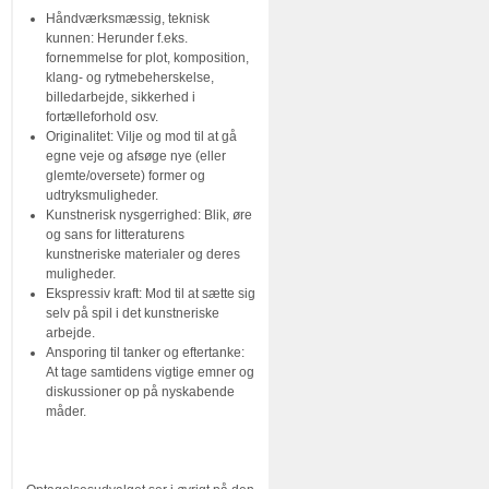
Håndværksmæssig, teknisk
kunnen: Herunder f.eks.
fornemmelse for plot, komposition,
klang- og rytmebeherskelse,
billedarbejde, sikkerhed i
fortælleforhold osv.
Originalitet: Vilje og mod til at gå
egne veje og afsøge nye (eller
glemte/oversete) former og
udtryksmuligheder.
Kunstnerisk nysgerrighed: Blik, øre
og sans for litteraturens
kunstneriske materialer og deres
muligheder.
Ekspressiv kraft: Mod til at sætte sig
selv på spil i det kunstneriske
arbejde.
Ansporing til tanker og eftertanke:
At tage samtidens vigtige emner og
diskussioner op på nyskabende
måder.