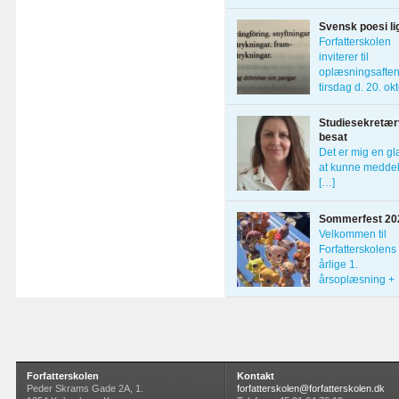
Forfatterskolens
Svensk poesi li
Forfatterskolen
inviterer til
oplæsningsafte
tirsdag d. 20. ok
[…]
Studiesekretærv
besat
Det er mig en g
at kunne meddel
[…]
Sommerfest 20
Velkommen til
Forfatterskolens
årlige 1.
årsoplæsning +
sommerfest […]
Forfatterskolen
Kontakt
Peder Skrams Gade 2A, 1.
forfatterskolen@forfatterskolen.dk