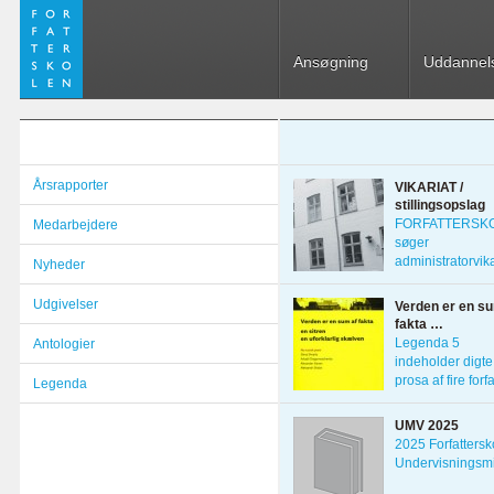
Ansøgning
Uddannel
Årsrapporter
VIKARIAT /
stillingsopslag
FORFATTERSK
Medarbejdere
søger
administratorvika
Nyheder
1. marts 2022 D
Udgivelser
Verden er en su
fakta …
Legenda 5
Antologier
indeholder digte
prosa af fire forf
Legenda
fra Skt. Petersbo
UMV 2025
2025 Forfattersk
Undervisningsmi