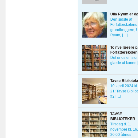
Ulla Ryum er d
Den sidste af
Forfatterskolens 
grundlæggere, U
Ryum, […]
To nye lærere p
Forfatterskolen
Det er os en stor
glæde at kunne 
Tavse Bibliotek
10. april 2024 kl
21: Tavse Biblio
#2 […]
TAVSE
BIBLIOTEKER
Tirsdag d. 1.
november kl. 16
20.00 åbnes