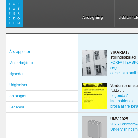
Ansøgning
Uddannel
Årsrapporter
VIKARIAT /
stillingsopslag
FORFATTERSK
Medarbejdere
søger
administratorvika
Nyheder
1. marts 2022 D
Udgivelser
Verden er en su
fakta …
Legenda 5
Antologier
indeholder digte
prosa af fire forf
Legenda
fra Skt. Petersbo
UMV 2025
2025 Forfattersk
Undervisningsmi