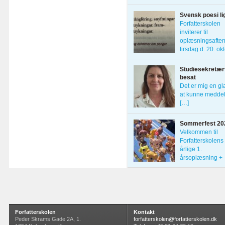
Forfatterskolens
Svensk poesi li
Forfatterskolen
inviterer til
oplæsningsafte
tirsdag d. 20. ok
[…]
Studiesekretærv
besat
Det er mig en g
at kunne meddel
[…]
Sommerfest 20
Velkommen til
Forfatterskolens
årlige 1.
årsoplæsning +
sommerfest […]
Forfatterskolen
Kontakt
Peder Skrams Gade 2A, 1.
forfatterskolen@forfatterskolen.dk