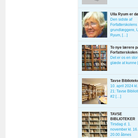
Ulla Ryum er d
Den sidste af
Forfatterskolens 
grundlæggere, U
Ryum, […]
To nye lærere p
Forfatterskolen
Det er os en stor
glæde at kunne 
Tavse Bibliotek
10. april 2024 kl
21: Tavse Biblio
#2 […]
TAVSE
BIBLIOTEKER
Tirsdag d. 1.
november kl. 16
20.00 åbnes