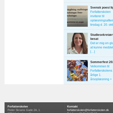
Forfatterskolens
Svensk poesi li
Forfatterskolen
inviterer til
oplæsningsafte
tirsdag d. 20. ok
[…]
Studiesekretærv
besat
Det er mig en g
at kunne meddel
[…]
Sommerfest 20
Velkommen til
Forfatterskolens
årlige 1.
årsoplæsning +
sommerfest […]
Forfatterskolen
Kontakt
Peder Skrams Gade 2A, 1.
forfatterskolen@forfatterskolen.dk