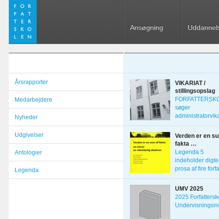
Ansøgning
Uddannel
Årsrapporter
VIKARIAT /
stillingsopslag
FORFATTERSK
Medarbejdere
søger
administratorvika
Nyheder
1. marts 2022 D
Udgivelser
Verden er en su
fakta …
Legenda 5
Antologier
indeholder digte
prosa af fire forf
Legenda
fra Skt. Petersbo
UMV 2025
2025 Forfattersk
Undervisningsmi