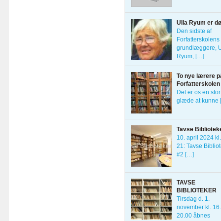
Ulla Ryum er d
Den sidste af
Forfatterskolens 
grundlæggere, U
Ryum, […]
To nye lærere p
Forfatterskolen
Det er os en stor
glæde at kunne 
Tavse Bibliotek
10. april 2024 kl
21: Tavse Biblio
#2 […]
TAVSE
BIBLIOTEKER
Tirsdag d. 1.
november kl. 16
20.00 åbnes