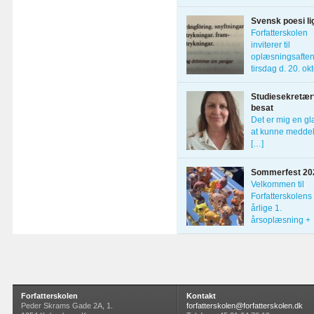
Forfatterskolens
Svensk poesi li
Forfatterskolen
inviterer til
oplæsningsafte
tirsdag d. 20. ok
[…]
Studiesekretærv
besat
Det er mig en g
at kunne meddel
[…]
Sommerfest 20
Velkommen til
Forfatterskolens
årlige 1.
årsoplæsning +
sommerfest […]
Forfatterskolen
Kontakt
Peder Skrams Gade 2A, 1.
forfatterskolen@forfatterskolen.dk