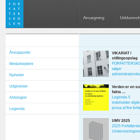
Ansøgning
Uddannel
Årsrapporter
VIKARIAT /
stillingsopslag
FORFATTERSK
Medarbejdere
søger
administratorvika
Nyheder
1. marts 2022 D
Udgivelser
Verden er en su
fakta …
Legenda 5
Antologier
indeholder digte
prosa af fire forf
Legenda
fra Skt. Petersbo
UMV 2025
2025 Forfattersk
Undervisningsmi