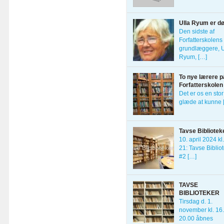
Ulla Ryum er d
Den sidste af
Forfatterskolens 
grundlæggere, U
Ryum, […]
To nye lærere p
Forfatterskolen
Det er os en stor
glæde at kunne 
Tavse Bibliotek
10. april 2024 kl
21: Tavse Biblio
#2 […]
TAVSE
BIBLIOTEKER
Tirsdag d. 1.
november kl. 16
20.00 åbnes