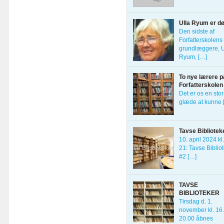
Ulla Ryum er d
Den sidste af
Forfatterskolens 
grundlæggere, U
Ryum, […]
To nye lærere p
Forfatterskolen
Det er os en stor
glæde at kunne 
Tavse Bibliotek
10. april 2024 kl
21: Tavse Biblio
#2 […]
TAVSE
BIBLIOTEKER
Tirsdag d. 1.
november kl. 16
20.00 åbnes