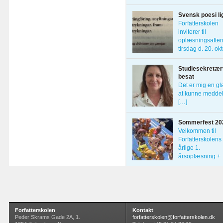
Forfatterskolens
Svensk poesi li
Forfatterskolen
inviterer til
oplæsningsafte
tirsdag d. 20. ok
[…]
Studiesekretærv
besat
Det er mig en g
at kunne meddel
[…]
Sommerfest 20
Velkommen til
Forfatterskolens
årlige 1.
årsoplæsning +
sommerfest […]
Forfatterskolen
Kontakt
Peder Skrams Gade 2A, 1.
forfatterskolen@forfatterskolen.dk