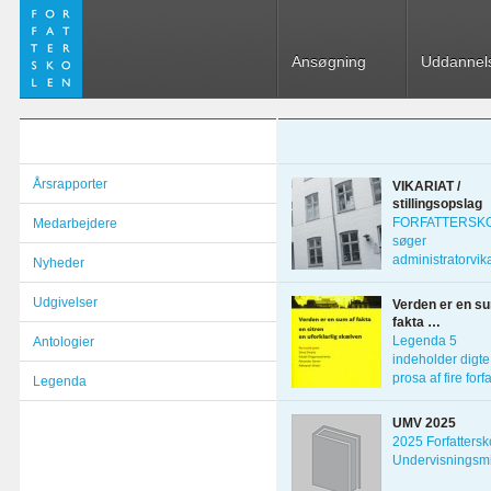
Ansøgning
Uddannel
Årsrapporter
VIKARIAT /
stillingsopslag
FORFATTERSK
Medarbejdere
søger
administratorvika
Nyheder
1. marts 2022 D
Udgivelser
Verden er en su
fakta …
Legenda 5
Antologier
indeholder digte
prosa af fire forf
Legenda
fra Skt. Petersbo
UMV 2025
2025 Forfattersk
Undervisningsmi