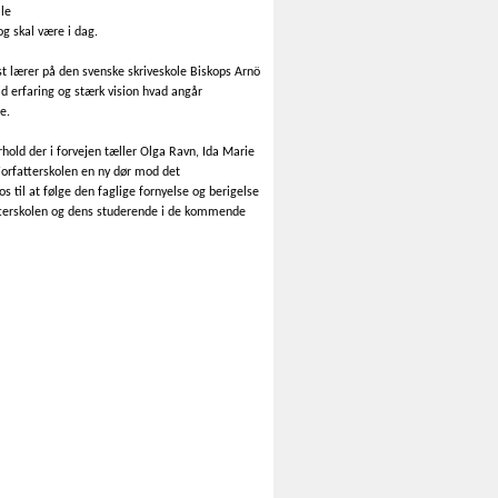
lle
g skal være i dag.
st lærer på den svenske skriveskole Biskops Arnö
d erfaring og stærk vision hvad angår
e.
old der i forvejen tæller Olga Ravn, Ida Marie
orfatterskolen en ny dør mod det
os til at følge den faglige fornyelse og berigelse
atterskolen og dens studerende i de kommende