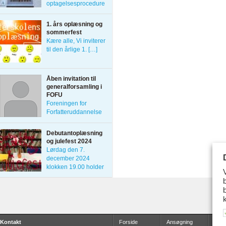
optagelsesprocedure
er afsluttet, og det er
[…]
1. års oplæsning og
sommerfest
Kære alle, Vi inviterer
til den årlige 1. […]
Åben invitation til
generalforsamling i
FOFU
Foreningen for
Forfatteruddannelse
indkalder alle
interesserede
Debutantoplæsning
forfattere til […]
og julefest 2024
Lørdag den 7.
december 2024
klokken 19.00 holder
[…]
Kontakt
Forside
Ansøgning
Udda