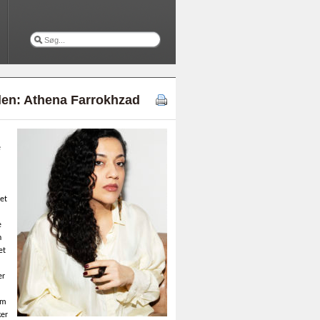
olen: Athena Farrokhzad
e
et
e
n
et
er
om
ker