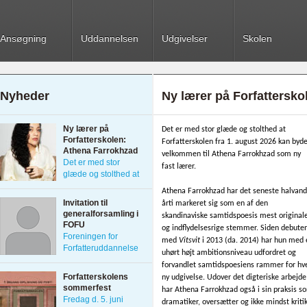
Ansøgning
Uddannelsen
Udgivelser
Skolen
Nyheder
Ny lærer på Forfattersk
Ny lærer på
Det er med stor glæde og stolthed at
Forfatterskolen:
Forfatterskolen fra 1. august 2026 kan byd
Athena Farrokhzad
velkommen til Athena Farrokhzad som ny
Det er med stor
fast lærer.
glæde og stolthed at
[…]
Athena Farrokhzad har det seneste halvand
Invitation til
årti markeret sig som en af den
generalforsamling i
skandinaviske samtidspoesis mest original
FOFU
og indflydelsesrige stemmer. Siden debute
Foreningen for
med
Vitsvit
i 2013 (da. 2014) har hun med 
Forfatteruddannelse
uhørt højt ambitionsniveau udfordret og
inviterer til
forvandlet samtidspoesiens rammer for hv
generalforsamling og
Forfatterskolens
ny udgivelse. Udover det digteriske arbejde
åbent […]
sommerfest
har Athena Farrokhzad også i sin praksis s
Fredag d. 5. juni
dramatiker, oversætter og ikke mindst kriti