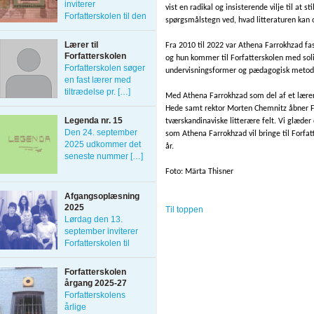
inviterer
vist en radikal og insisterende vilje til at sti
Forfatterskolen til den
spørgsmålstegn ved, hvad litteraturen kan o
[…]
Lærer til
Fra 2010 til 2022 var Athena Farrokhzad fa
Forfatterskolen
og hun kommer til Forfatterskolen med soli
Forfatterskolen søger
undervisningsformer og pædagogisk metod
en fast lærer med
tiltrædelse pr. […]
Med Athena Farrokhzad som del af et lærerh
Hede samt rektor Morten Chemnitz åbner F
Legenda nr. 15
tværskandinaviske litterære felt. Vi glæder 
Den 24. september
som Athena Farrokhzad vil bringe til Forf
2025 udkommer det
år.
seneste nummer […]
Foto: Märta Thisner 

Afgangsoplæsning
2025
Til toppen
Lørdag den 13.
september inviterer
Forfatterskolen til
Afgangsoplæsning
[…]
Forfatterskolen
årgang 2025-27
Forfatterskolens
årlige