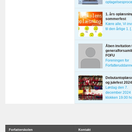
optagelsesproc
er afsluttet, og d
[…]
1. års oplæsnin
sommerfest
Kære alle, Vi inv
til den årlige 1. 
Åben invitation t
generalforsamli
FOFU
Foreningen for
Forfatteruddann
indkalder alle
interesserede
Debutantoplæs
forfattere til […]
og julefest 2024
Lørdag den 7.
december 2024
klokken 19.00 h
[…]
Forfatterskolen
Kontakt