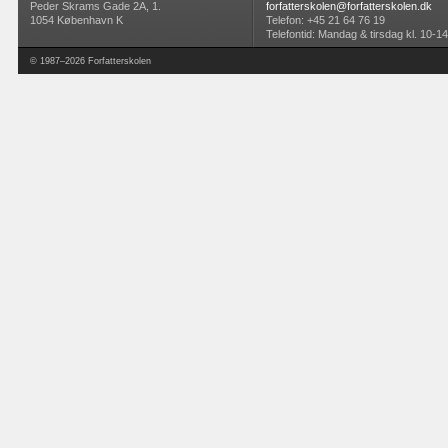
Peder Skrams Gade 2A, 1.
forfatterskolen@forfatterskolen.dk
1054 København K
Telefon: +45 21 64 76 19
Telefontid: Mandag & tirsdag kl. 10-14
© 1987–2026 Forfatterskolen