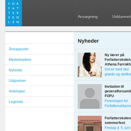
Ansøgning
Uddannel
Nyheder
Årsrapporter
Ny lærer på
Medarbejdere
Forfatterskolen
Athena Farrokh
Det er med stor
Nyheder
glæde og stolthe
[…]
Udgivelser
Invitation til
Antologier
generalforsamli
FOFU
Foreningen for
Legenda
Forfatteruddann
inviterer til
generalforsamli
Forfatterskolen
åbent […]
sommerfest
Fredag d. 5. juni