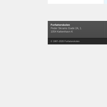
Forfatterskolen
Peder Skrams Gade 2A, 1.
1054 København K
© 1987–2026 Forfatterskolen