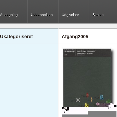
Ansøgning
Uddannelsen
Udgivelser
Skolen
Ukategoriseret
Afgang2005