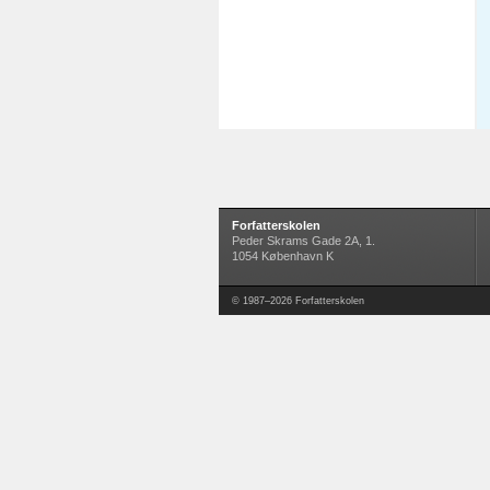
Forfatterskolen
Peder Skrams Gade 2A, 1.
1054 København K
© 1987–2026 Forfatterskolen