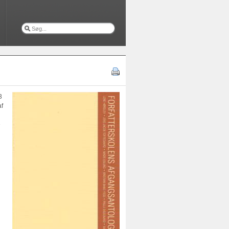
3
af
e