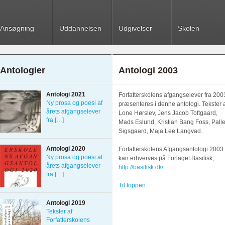
Ansøgning
Uddannelsen
Udgivelser
Skolen
Antologier
Antologi 2003
Antologi 2021
Forfatterskolens afgangselever fra 200
Ny prosa og poesi af
præsenteres i denne antologi. Tekster 
årets afgangselever
Lone Hørslev, Jens Jacob Toftgaard,
fra […]
Mads Eslund, Kristian Bang Foss, Pall
Sigsgaard, Maja Lee Langvad.
Antologi 2020
Forfatterskolens Afgangsantologi 2003
Ny prosa og poesi af
kan erhverves på Forlaget Basilisk,
årets afgangselever
http://basilisk.dk/
fra […]
Til toppen
Antologi 2019
Tekster af
Forfatterskolens