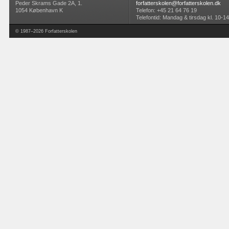
Peder Skrams Gade 2A, 1.
forfatterskolen@forfatterskolen.dk
1054 København K
Telefon: +45 21 64 76 19
Telefontid: Mandag & tirsdag kl. 10-14
© 1987–2026 Forfatterskolen