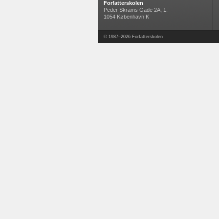
Forfatterskolen
Peder Skrams Gade 2A, 1.
1054 København K
© 1987–2026 Forfatterskolen