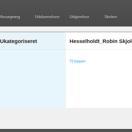
Ansøgning
Uddannelsen
Udgivelser
Skolen
Ukategoriseret
Hesselholdt_Robin Skjo
Til toppen