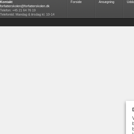
Kontakt
Forside
Ansøgning
Udda
forfatterskolen@forfatterskolen.dk
Telefon: +45 21 64 76 19
Telefontid: Mandag & tirsdag kl. 10-14