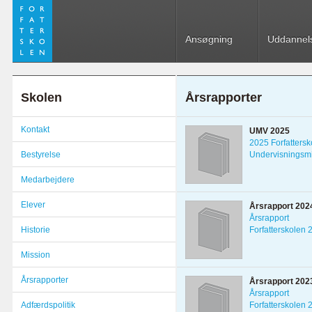
Ansøgning
Uddannel
Skolen
Årsrapporter
Kontakt
UMV 2025
2025 Forfattersk
Bestyrelse
Undervisningsmi
Medarbejdere
Elever
Årsrapport 202
Årsrapport
Historie
Forfatterskolen 
Mission
Årsrapporter
Årsrapport 202
Årsrapport
Adfærdspolitik
Forfatterskolen 