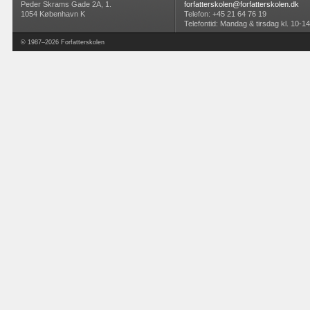
Peder Skrams Gade 2A, 1.
forfatterskolen@forfatterskolen.dk
1054 København K
Telefon: +45 21 64 76 19
Telefontid: Mandag & tirsdag kl. 10-14
© 1987–2026 Forfatterskolen